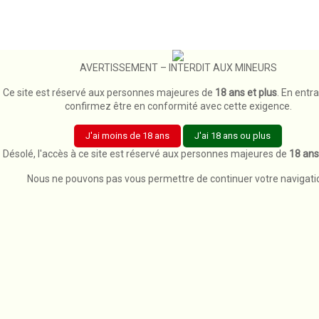
timer
Envoi en 24h pour les produits disponibles immédiatement
AVERTISSEMENT – INTERDIT AUX MINEURS
Accueil
Marques
Flavor Hit
Ce site est réservé aux personnes majeures de
18 ans et plus
. En entr
clear_all
confirmez être en conformité avec cette exigence.
x
J'ai moins de 18 ans
J'ai 18 ans ou plus
Désolé, l'accès à ce site est réservé aux personnes majeures de
18 ans
Categories

Nous ne pouvons pas vous permettre de continuer votre navigati
Nouveaux Produits

Liste des produits de la marque Flavor Hit
Fondée en 2014, Flavor Hit est une marque française spécialisée
dans la création et la fabrication d'e-liquides pour cigarettes
électroniques. Basée en Alsace, près de Strasbourg, l'entreprise
s'est rapidement distinguée par la qualité et l'originalité de ses