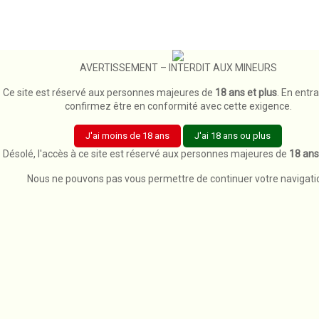
timer
Envoi en 24h pour les produits disponibles immédiatement
AVERTISSEMENT – INTERDIT AUX MINEURS
Ce site est réservé aux personnes majeures de
18 ans et plus
. En entr
confirmez être en conformité avec cette exigence.
J'ai moins de 18 ans
J'ai 18 ans ou plus
Désolé, l'accès à ce site est réservé aux personnes majeures de
18 ans
Nous ne pouvons pas vous permettre de continuer votre navigati
search
Chercher
Accueil
Diy par 