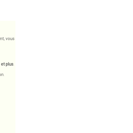
ant, vous
 et plus
.
Tous les dépa
on.
marque
Made In Vape
WINK
Concentré Space Bomb 30ml - 

Concentré Space Bomb 30ml -