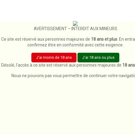
E-Liquides-Twis
Dragonaya 0m
Prix
15,99 €
AVERTISSEMENT – INTERDIT AUX MINEURS
Ajouter au pan
Ce site est réservé aux personnes majeures de
18 ans et plus
. En entr
confirmez être en conformité avec cette exigence.
Diy-Gourma
J'ai moins de 18 ans
J'ai 18 ans ou plus
Concentré L
Désolé, l'accès à ce site est réservé aux personnes majeures de
18 ans
Prix
8,49 €
-3,
Nous ne pouvons pas vous permettre de continuer votre navigati
Ajouter au p
Diy-Fruite
Concentré Lait Fraise 30ml.
Prix
11,49 €